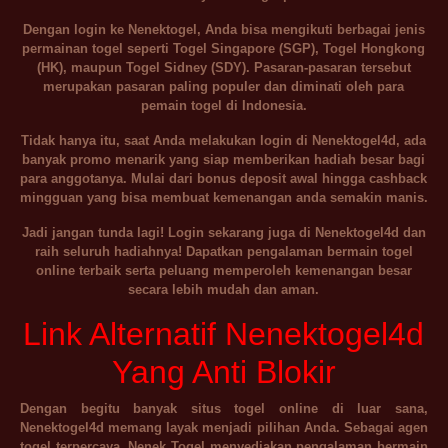
Dengan login ke Nenektogel, Anda bisa mengikuti berbagai jenis
permainan togel seperti Togel Singapore (SGP), Togel Hongkong
(HK), maupun Togel Sidney (SDY). Pasaran-pasaran tersebut
merupakan pasaran paling populer dan diminati oleh para
pemain togel di Indonesia.
Tidak hanya itu, saat Anda melakukan login di Nenektogel4d, ada
banyak promo menarik yang siap memberikan hadiah besar bagi
para anggotanya. Mulai dari bonus deposit awal hingga cashback
mingguan yang bisa membuat kemenangan anda semakin manis.
Jadi jangan tunda lagi! Login sekarang juga di Nenektogel4d dan
raih seluruh hadiahnya! Dapatkan pengalaman bermain togel
online terbaik serta peluang memperoleh kemenangan besar
secara lebih mudah dan aman.
Link Alternatif Nenektogel4d
Yang Anti Blokir
Dengan begitu banyak situs togel online di luar sana,
Nenektogel4d memang layak menjadi pilihan Anda. Sebagai agen
togel terpercaya, Nenek Togel menyediakan pengalaman bermain