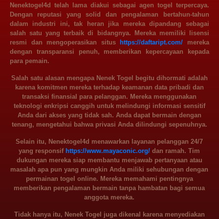
Nenektogel4d telah lama diakui sebagai agen togel terpercaya.
Dengan reputasi yang solid dan pengalaman bertahun-tahun
dalam industri ini, tak heran jika mereka dipandang sebagai
salah satu yang terbaik di bidangnya. Mereka memiliki lisensi
resmi dan mengoperasikan situs
https://daftaript.com/
mereka
dengan transparansi penuh, memberikan kepercayaan kepada
para pemain.
Salah satu alasan mengapa Nenek Togel begitu dihormati adalah
karena komitmen mereka terhadap keamanan data pribadi dan
transaksi finansial para pelanggan. Mereka menggunakan
teknologi enkripsi canggih untuk melindungi informasi sensitif
Anda dari akses yang tidak sah. Anda dapat bermain dengan
tenang, mengetahui bahwa privasi Anda dilindungi sepenuhnya.
Selain itu, Nenektogel4d menawarkan layanan pelanggan 24/7
yang responsif
https://www.mayaconic.org/
dan ramah. Tim
dukungan mereka siap membantu menjawab pertanyaan atau
masalah apa pun yang mungkin Anda miliki sehubungan dengan
permainan togel online. Mereka memahami pentingnya
memberikan pengalaman bermain tanpa hambatan bagi semua
anggota mereka.
Tidak hanya itu, Nenek Togel juga dikenal karena menyediakan