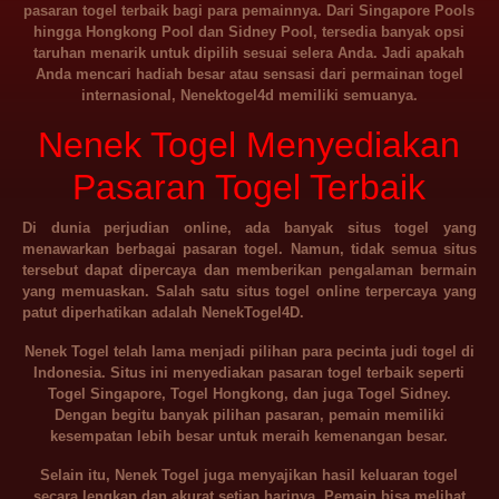
pasaran togel terbaik bagi para pemainnya. Dari Singapore Pools
hingga Hongkong Pool dan Sidney Pool, tersedia banyak opsi
taruhan menarik untuk dipilih sesuai selera Anda. Jadi apakah
Anda mencari hadiah besar atau sensasi dari permainan togel
internasional, Nenektogel4d memiliki semuanya.
Nenek Togel Menyediakan
Pasaran Togel Terbaik
Di dunia perjudian online, ada banyak situs togel yang
menawarkan berbagai pasaran togel. Namun, tidak semua situs
tersebut dapat dipercaya dan memberikan pengalaman bermain
yang memuaskan. Salah satu situs togel online terpercaya yang
patut diperhatikan adalah NenekTogel4D.
Nenek Togel telah lama menjadi pilihan para pecinta judi togel di
Indonesia. Situs ini menyediakan pasaran togel terbaik seperti
Togel Singapore, Togel Hongkong, dan juga Togel Sidney.
Dengan begitu banyak pilihan pasaran, pemain memiliki
kesempatan lebih besar untuk meraih kemenangan besar.
Selain itu, Nenek Togel juga menyajikan hasil keluaran togel
secara lengkap dan akurat setiap harinya. Pemain bisa melihat